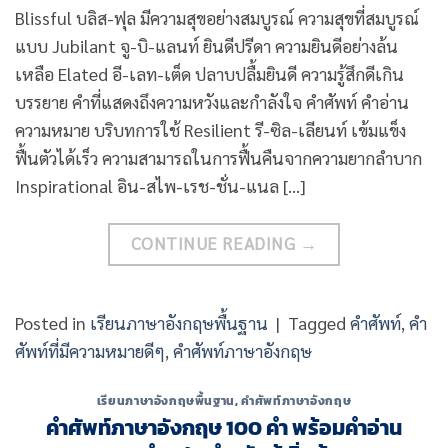
Blissful บลิส-ฟุล มีความสุขอย่างสมบูรณ์ ความสุขที่สมบูรณ์
แบบ Jubilant จู-บิ-แลนท์ ยินดีปรีดา ความยินดีอย่างล้น
เหลือ Elated อี-เลท-เต็ด ปลาบปลื้มยินดี ความรู้สึกดีเกิน
บรรยาย คำที่แสดงถึงความหวังและกำลังใจ คำศัพท์ คำอ่าน
ความหมาย บริบทการใช้ Resilient รี-ซิล-เลียนท์ เข้มแข็ง
ฟื้นตัวได้เร็ว ความสามารถในการฟื้นคืนจากความยากลำบาก
Inspirational อิน-สไพ-เรช-ชั่น-แนล […]
CONTINUE READING
→
Posted in
เรียนภาษาอังกฤษพื้นฐาน
|
Tagged
คำศัพท์
,
คำ
ศัพท์ที่มีความหมายดีๆ
,
คำศัพท์ภาษาอังกฤษ
เรียนภาษาอังกฤษพื้นฐาน
,
คำศัพท์ภาษาอังกฤษ
คําศัพท์ภาษาอังกฤษ 100 คํา พร้อมคําอ่าน