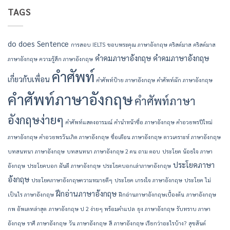
TAGS
do
does
Sentence
การสอบ IELTS
ขอบพระคุณ ภาษาอังกฤษ
คริสต์มาส
คริสต์มาส
คำคมภาษาอังกฤษ
คำคมภาษาอังกฤษ
ภาษาอังกฤษ
ความรู้สึก ภาษาอังกฤษ
คำศัพท์
เกี่ยวกับเพื่อน
คำศัพท์ป้าย ภาษาอังกฤษ
คำศัพท์ผัก ภาษาอังกฤษ
คำศัพท์ภาษาอังกฤษ
คำศัพท์ภาษา
อังกฤษง่ายๆ
คำศัพท์แสดงอารมณ์
คํานําหน้าชื่อ ภาษาอังกฤษ
คําอวยพรปีใหม่
ภาษาอังกฤษ
คําอวยพรวันเกิด ภาษาอังกฤษ
ชื่อเดือน ภาษาอังกฤษ
ดาวเคราะห์ ภาษาอังกฤษ
บทสนทนา ภาษาอังกฤษ
บทสนทนา ภาษาอังกฤษ 2 คน ถาม ตอบ
ประโยค น้อยใจ ภาษา
ประโยคภาษา
อังกฤษ
ประโยคบอก ฝันดี ภาษาอังกฤษ
ประโยคบอกเล่าภาษาอังกฤษ
อังกฤษ
ประโยคภาษาอังกฤษความหมายดีๆ
ประโยค เกรงใจ ภาษาอังกฤษ
ประโยค ไม่
ฝึกอ่านภาษาอังกฤษ
เป็นไร ภาษาอังกฤษ
ฝึกอ่านภาษาอังกฤษเบื้องต้น
ภาษาอังกฤษ
กพ อัพเดทล่าสุด
ภาษาอังกฤษ ป 2 ง่ายๆ พร้อมคำแปล
ยุง ภาษาอังกฤษ
รับทราบ ภาษา
อังกฤษ
ราศี ภาษาอังกฤษ
วัน ภาษาอังกฤษ
สี ภาษาอังกฤษ เรียกว่าอะไรบ้าง?
สุขสันต์