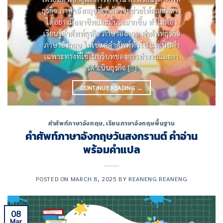
ธุรกิจ ภาษาอังกฤษที่ถูกต้องจะช่วยให้คุณสื่อสาร
ได้อย่างมืออาชีพและมั่นใจมากขึ้น ทําไมต้อง
เรียนรู้คําศัพท์ธุรกิจ ภาษาอังกฤษ คําศัพท์ธุรกิจ
ภาษาอังกฤษ ไม่ใช่แค่คําศัพท์ทั่วไป แต่เป็นคํา
เฉพาะทางที่ใช้ในบริบทของการทํางานและกา
รดําเนินธุรกิจ [...]
CONTINUE READING
→
คำศัพท์ภาษาอังกฤษ
,
เรียนภาษาอังกฤษพื้นฐาน
คําศัพท์ภาษาอังกฤษวันสงกรานต์ คำอ่าน
พร้อมคำแปล
POSTED ON
MARCH 8, 2025
BY
REANENG REANENG
08
Mar