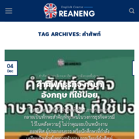
Skip
to
content
TAG ARCHIVES:
คำศัพท์
04
Dec
D
คำศัพท์ภาษาอังกฤษ เรียนภาษาอังกฤษพื้นฐาน
คําศัพท์ธุรกิจ ภาษา
อังกฤษ ที่ใช้บ่อย
ในยุคโลกาภิวัตน์ คําศัพท์ธุรกิจ ภาษาอังกฤษ
กลายเป็นทักษะสําคัญที่ทุกคนในวงการธุรกิจควรมี
ไว้ในคลังความรู้ ไม่ว่าคุณจะเป็นพนักงาน
ออฟฟิศ ผู้ประกอบการ หรือนักศึกษาที่กําลัง
เตรียมตัวเข้าสู่โลกการทํางาน การเรียนรู้คําศัพท์