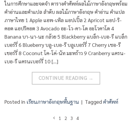
ในการศึกษาและจดจำ ตารางคำศัพท์ผลไม้ภาษาอังกฤษพร้อม
คำอ่านและคำแปล ลำดับ ผลไม้ภาษาอังกฤษ คำอ่าน คำแปล
ภาษาไทย 1 Apple แอพ-เพิล แอปเปิ้ล 2 Apricot แอป-ริ-
คอต แอปริคอต 3 Avocado อะ-โว-คา-โด อะโวคาโด 4
Banana บา-นา-นะ กล้วย 5 Blackberry แบล็ก-เบอ-รี แบล็ก
เบอร์รี่ 6 Blueberry บลู-เบอ-รี บลูเบอร์รี่ 7 Cherry เชอ-รี
เชอร์รี่ 8 Coconut โค-โค่-นัท มะพร้าว 9 Cranberry แครน-
เบอ-รี แครนเบอร์รี่ 10 […]
CONTINUE READING
→
Posted in
เรียนภาษาอังกฤษพื้นฐาน
|
Tagged
คำศัพท์
1
2
3
4