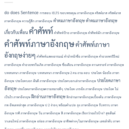
do
does
Sentence
การสอบ IELTS
ขอบพระคุณ ภาษาอังกฤษ
คริสต์มาส
คริสต์มาส
คำคมภาษาอังกฤษ
คำคมภาษาอังกฤษ
ภาษาอังกฤษ
ความรู้สึก ภาษาอังกฤษ
คำศัพท์
เกี่ยวกับเพื่อน
คำศัพท์ป้าย ภาษาอังกฤษ
คำศัพท์ผัก ภาษาอังกฤษ
คำศัพท์ภาษาอังกฤษ
คำศัพท์ภาษา
อังกฤษง่ายๆ
คำศัพท์แสดงอารมณ์
คํานําหน้าชื่อ ภาษาอังกฤษ
คําอวยพรปีใหม่
ภาษาอังกฤษ
คําอวยพรวันเกิด ภาษาอังกฤษ
ชื่อเดือน ภาษาอังกฤษ
ดาวเคราะห์ ภาษาอังกฤษ
บทสนทนา ภาษาอังกฤษ
บทสนทนา ภาษาอังกฤษ 2 คน ถาม ตอบ
ประโยค น้อยใจ ภาษา
ประโยคภาษา
อังกฤษ
ประโยคบอก ฝันดี ภาษาอังกฤษ
ประโยคบอกเล่าภาษาอังกฤษ
อังกฤษ
ประโยคภาษาอังกฤษความหมายดีๆ
ประโยค เกรงใจ ภาษาอังกฤษ
ประโยค ไม่
ฝึกอ่านภาษาอังกฤษ
เป็นไร ภาษาอังกฤษ
ฝึกอ่านภาษาอังกฤษเบื้องต้น
ภาษาอังกฤษ
กพ อัพเดทล่าสุด
ภาษาอังกฤษ ป 2 ง่ายๆ พร้อมคำแปล
ยุง ภาษาอังกฤษ
รับทราบ ภาษา
อังกฤษ
ราศี ภาษาอังกฤษ
วัน ภาษาอังกฤษ
สี ภาษาอังกฤษ เรียกว่าอะไรบ้าง?
สุขสันต์
วาเลนไทน์ ภาษาอังกฤษ
อร่อย ภาษาอังกฤษ
อาชีพต่างๆ ในภาษาอังกฤษ
เลขลำดับ ภาษา