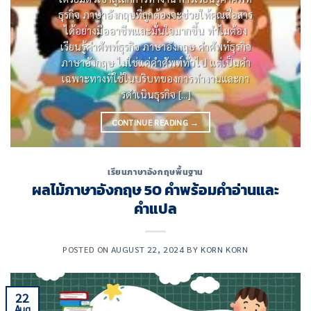
ธุรกิจ ภาษาอังกฤษที่ถูกต้องจะช่วยให้คุณสื่อสาร
ได้อย่างมืออาชีพและมั่นใจมากขึ้น ทําไมต้อง
เรียนรู้คําศัพท์ธุรกิจ ภาษาอังกฤษ คําศัพท์ธุรกิจ
ภาษาอังกฤษ ไม่ใช่แค่คําศัพท์ทั่วไป แต่เป็นคํา
เฉพาะทางที่ใช้ในบริบทของการทํางานและกา
รดําเนินธุรกิจ [...]
CONTINUE READING
→
เรียนภาษาอังกฤษพื้นฐาน
ผลไม้ภาษาอังกฤษ 50 คำพร้อมคำอ่านและ
คำแปล
POSTED ON
AUGUST 22, 2024
BY
KORN KORN
22
Aug