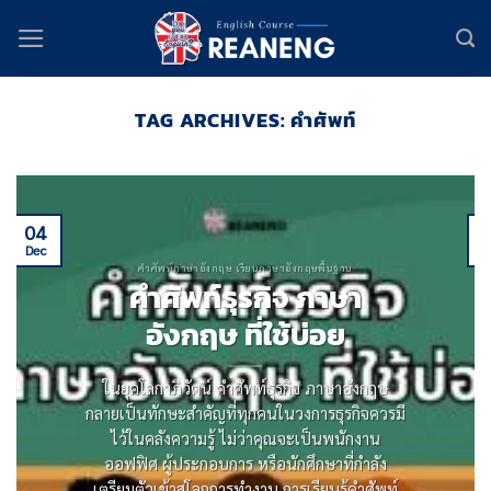
Skip
to
content
TAG ARCHIVES:
คำศัพท์
04
Dec
D
คำศัพท์ภาษาอังกฤษ เรียนภาษาอังกฤษพื้นฐาน
คําศัพท์ธุรกิจ ภาษา
อังกฤษ ที่ใช้บ่อย
ในยุคโลกาภิวัตน์ คําศัพท์ธุรกิจ ภาษาอังกฤษ
กลายเป็นทักษะสําคัญที่ทุกคนในวงการธุรกิจควรมี
ไว้ในคลังความรู้ ไม่ว่าคุณจะเป็นพนักงาน
ออฟฟิศ ผู้ประกอบการ หรือนักศึกษาที่กําลัง
เตรียมตัวเข้าสู่โลกการทํางาน การเรียนรู้คําศัพท์