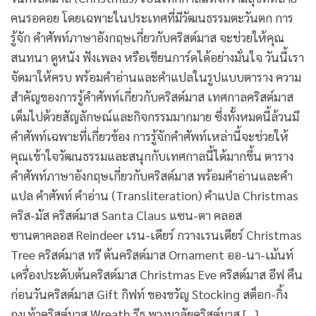
คนรอคอย โดยเฉพาะในประเทศที่มีวัฒนธรรมตะวันตก การ
รู้จัก คําศัพท์ภาษาอังกฤษเกี่ยวกับคริสต์มาส จะช่วยให้คุณ
สนทนา ดูหนัง ฟังเพลง หรือเขียนการ์ดได้อย่างมั่นใจ วันนี้เรา
จัดมาให้ครบ พร้อมคำอ่านและคำแปลในรูปแบบตาราง ความ
สำคัญของการรู้คําศัพท์เกี่ยวกับคริสต์มาส เทศกาลคริสต์มาส
เต็มไปด้วยสัญลักษณ์และกิจกรรมมากมาย ซึ่งทั้งหมดนี้ล้วนมี
คำศัพท์เฉพาะที่เกี่ยวข้อง การรู้จักคำศัพท์เหล่านี้จะช่วยให้
คุณเข้าใจวัฒนธรรมและสนุกกับเทศกาลนี้ได้มากขึ้น ตาราง
คําศัพท์ภาษาอังกฤษเกี่ยวกับคริสต์มาส พร้อมคำอ่านและคำ
แปล คำศัพท์ คำอ่าน (Transliteration) คำแปล Christmas
คริส-มัส คริสต์มาส Santa Claus แซน-ตา คลอส
ซานตาคลอส Reindeer เรน-เดียร์ กวางเรนเดียร์ Christmas
Tree คริสต์มาส ทรี ต้นคริสต์มาส Ornament ออ-นา-เม้นท์
เครื่องประดับต้นคริสต์มาส Christmas Eve คริสต์มาส อีฟ คืน
ก่อนวันคริสต์มาส Gift กิฟท์ ของขวัญ Stocking สต็อก-กิ้ง
ถุงเท้าคริสต์มาส Wreath รีธ พวงมาลัยคริสต์มาส […]