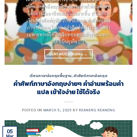
ธุรกิจ ภาษาอังกฤษที่ถูกต้องจะช่วยให้คุณสื่อสาร
ได้อย่างมืออาชีพและมั่นใจมากขึ้น ทําไมต้อง
เรียนรู้คําศัพท์ธุรกิจ ภาษาอังกฤษ คําศัพท์ธุรกิจ
ภาษาอังกฤษ ไม่ใช่แค่คําศัพท์ทั่วไป แต่เป็นคํา
เฉพาะทางที่ใช้ในบริบทของการทํางานและกา
รดําเนินธุรกิจ [...]
CONTINUE READING
→
เรียนภาษาอังกฤษพื้นฐาน
,
คำศัพท์ภาษาอังกฤษ
คําศัพท์ภาษาอังกฤษง่ายๆ คำอ่านพร้อมคำ
แปล เข้าใจง่าย ใช้ได้จริง
POSTED ON
MARCH 5, 2025
BY
REANENG REANENG
05
Mar