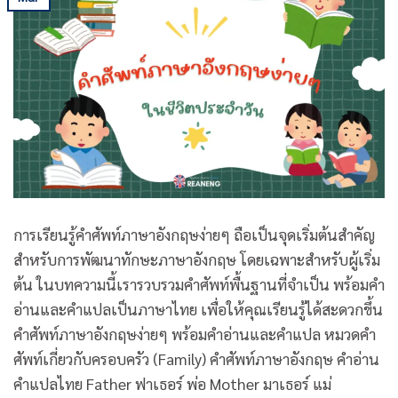
การเรียนรู้คําศัพท์ภาษาอังกฤษง่ายๆ ถือเป็นจุดเริ่มต้นสำคัญ
สำหรับการพัฒนาทักษะภาษาอังกฤษ โดยเฉพาะสำหรับผู้เริ่ม
ต้น ในบทความนี้เรารวบรวมคำศัพท์พื้นฐานที่จำเป็น พร้อมคำ
อ่านและคำแปลเป็นภาษาไทย เพื่อให้คุณเรียนรู้ได้สะดวกขึ้น
คําศัพท์ภาษาอังกฤษง่ายๆ พร้อมคำอ่านและคำแปล หมวดคำ
ศัพท์เกี่ยวกับครอบครัว (Family) คำศัพท์ภาษาอังกฤษ คำอ่าน
คำแปลไทย Father ฟาเธอร์ พ่อ Mother มาเธอร์ แม่