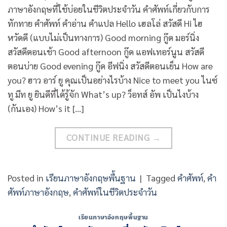
ภาษาอังกฤษที่ใช้บ่อยในชีวิตประจำวัน คำศัพท์เกี่ยวกับการ
ทักทาย คำศัพท์ คำอ่าน คำแปล Hello เฮลโล่ สวัสดี Hi ไฮ
หวัดดี (แบบไม่เป็นทางการ) Good morning กู๊ด มอร์นิ่ง
สวัสดีตอนเช้า Good afternoon กู๊ด แอฟเทอร์นูน สวัสดี
ตอนบ่าย Good evening กู๊ด อีฟนิ่ง สวัสดีตอนเย็น How are
you? ฮาว อาร์ ยู คุณเป็นอย่างไรบ้าง Nice to meet you ไนซ์
ทู มีท ยู ยินดีที่ได้รู้จัก What’s up? ว็อทส์ อัพ เป็นไงบ้าง
(กันเอง) How’s it […]
CONTINUE READING
→
Posted in
เรียนภาษาอังกฤษพื้นฐาน
|
Tagged
คำศัพท์
,
คำ
ศัพท์ภาษาอังกฤษ
,
คำศัพท์ในชีวิตประจำวัน
เรียนภาษาอังกฤษพื้นฐาน