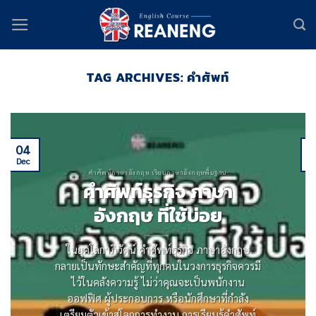
Skip
to
content
TAG ARCHIVES:
คำศัพท์
04
Dec
D
คำศัพท์ภาษาอังกฤษ เรียนภาษาอังกฤษพื้นฐาน
คําศัพท์ธุรกิจ ภาษา
อังกฤษ ที่ใช้บ่อย
ในยุคโลกาภิวัตน์ คําศัพท์ธุรกิจ ภาษาอังกฤษ
กลายเป็นทักษะสําคัญที่ทุกคนในวงการธุรกิจควรมี
ไว้ในคลังความรู้ ไม่ว่าคุณจะเป็นพนักงาน
ออฟฟิศ ผู้ประกอบการ หรือนักศึกษาที่กําลัง
เตรียมตัวเข้าสู่โลกการทํางาน การเรียนรู้คําศัพท์