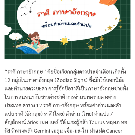
“ราศี ภาษาอังกฤษ” คือชื่อเรียกกลุ่มดาวประจำเดือนเกิดทั้ง
12 กลุ่มในภาษาอังกฤษ (Zodiac Signs) ซึ่งมักใช้บอกนิสัย
และทำนายดวงชะตา การรู้จักชื่อราศีเป็นภาษาอังกฤษช่วยทั้ง
ในการสนทนากับชาวต่างชาติ การอ่านบทความดวงต่าง
ประเทศ ตาราง 12 ราศี ภาษาอังกฤษ พร้อมคำอ่านและคำ
แปล ราศี (อังกฤษ) ราศี (ไทย) คำอ่าน (ไทย) คำแปล /
สัญลักษณ์ Aries เมษ แอร์-รีส์ แกะผู้กล้า Taurus พฤษภ ทอ-
รัส วัวทรงพลัง Gemini เมถุน เจ็ม-มะ-ไน ฝาแฝด Cancer