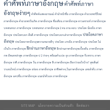
คำศัพท์ภาษาอังกฤษ
คำศัพท์ภาษา
อังกฤษง่ายๆ
คำศัพท์แสดงอารมณ์
คํานําหน้าชื่อ ภาษาอังกฤษ
คําอวยพรปีใหม่
ภาษาอังกฤษ
คําอวยพรวันเกิด ภาษาอังกฤษ
ชื่อเดือน ภาษาอังกฤษ
ดาวเคราะห์ ภาษาอังกฤษ
บทสนทนา ภาษาอังกฤษ
บทสนทนา ภาษาอังกฤษ 2 คน ถาม ตอบ
ประโยค น้อยใจ ภาษา
ประโยคภาษา
อังกฤษ
ประโยคบอก ฝันดี ภาษาอังกฤษ
ประโยคบอกเล่าภาษาอังกฤษ
อังกฤษ
ประโยคภาษาอังกฤษความหมายดีๆ
ประโยค เกรงใจ ภาษาอังกฤษ
ประโยค ไม่
ฝึกอ่านภาษาอังกฤษ
เป็นไร ภาษาอังกฤษ
ฝึกอ่านภาษาอังกฤษเบื้องต้น
ภาษาอังกฤษ
กพ อัพเดทล่าสุด
ภาษาอังกฤษ ป 2 ง่ายๆ พร้อมคำแปล
ยุง ภาษาอังกฤษ
รับทราบ ภาษา
อังกฤษ
ราศี ภาษาอังกฤษ
วัน ภาษาอังกฤษ
สี ภาษาอังกฤษ เรียกว่าอะไรบ้าง?
สุขสันต์
วาเลนไทน์ ภาษาอังกฤษ
อร่อย ภาษาอังกฤษ
อาชีพต่างๆ ในภาษาอังกฤษ
เลขลำดับ ภาษา
อังกฤษ
แคปชั่น ภาษาอังกฤษ
แนะนําตัวเอง ภาษาอังกฤษ
SITE MAP
นโยบายความเป็นส่วนตัว
ติดต่อเรา