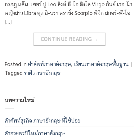
กรกฎ แค๊น-เซอร์ ปู Leo สิงห์ ลี-โอ สิงโต Virgo กันย์ เวอ-โก
หญิงสาว Libra ตุล ลิ-บรา ตราชั่ง Scorpio พิจิก สกอร์-พี-โอ
[…]
CONTINUE READING
→
Posted in
คำศัพท์ภาษาอังกฤษ
,
เรียนภาษาอังกฤษพื้นฐาน
|
Tagged
ราศี ภาษาอังกฤษ
บทความใหม่
คําศัพท์ธุรกิจ ภาษาอังกฤษ ที่ใช้บ่อย
คําอวยพรปีใหม่ภาษาอังกฤษ