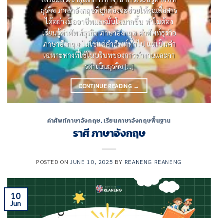
ธุรกิจ ภาษาอังกฤษที่ถูกต้องจะช่วยให้คุณสื่อสาร
ได้อย่างมืออาชีพและมั่นใจมากขึ้น ทําไมต้อง
เรียนรู้คําศัพท์ธุรกิจ ภาษาอังกฤษ คําศัพท์ธุรกิจ
ภาษาอังกฤษ ไม่ใช่แค่คําศัพท์ทั่วไป แต่เป็นคํา
เฉพาะทางที่ใช้ในบริบทของการทํางานและกา
รดําเนินธุรกิจ [...]
CONTINUE READING
→
คำศัพท์ภาษาอังกฤษ
,
เรียนภาษาอังกฤษพื้นฐาน
ราศี ภาษาอังกฤษ
POSTED ON
JUNE 10, 2025
BY
REANENG REANENG
10
Jun