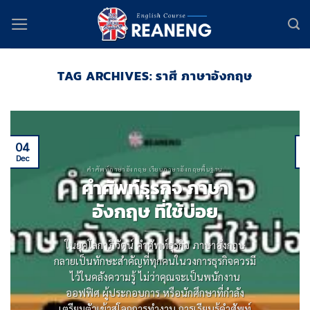
Skip
to
content
TAG ARCHIVES:
ราศี ภาษาอังกฤษ
04
Dec
D
คำศัพท์ภาษาอังกฤษ เรียนภาษาอังกฤษพื้นฐาน
คําศัพท์ธุรกิจ ภาษา
อังกฤษ ที่ใช้บ่อย
ในยุคโลกาภิวัตน์ คําศัพท์ธุรกิจ ภาษาอังกฤษ
กลายเป็นทักษะสําคัญที่ทุกคนในวงการธุรกิจควรมี
ไว้ในคลังความรู้ ไม่ว่าคุณจะเป็นพนักงาน
ออฟฟิศ ผู้ประกอบการ หรือนักศึกษาที่กําลัง
เตรียมตัวเข้าสู่โลกการทํางาน การเรียนรู้คําศัพท์