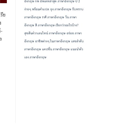
อังกฤษ กพ อัพเดทล่าสุด
ภาษาอังกฤษ ป 2
ง่ายๆ พร้อมคำแปล
ยุง ภาษาอังกฤษ
รับทราบ
รีย
ภาษาอังกฤษ
ราศี ภาษาอังกฤษ
วัน ภาษา
ง
อังกฤษ
สี ภาษาอังกฤษ เรียกว่าอะไรบ้าง?
ี-
สุขสันต์วาเลนไทน์ ภาษาอังกฤษ
อร่อย ภาษา
ล
อังกฤษ
อาชีพต่างๆ ในภาษาอังกฤษ
เลขลำดับ
ภาษาอังกฤษ
แคปชั่น ภาษาอังกฤษ
แนะนําตัว
เอง ภาษาอังกฤษ