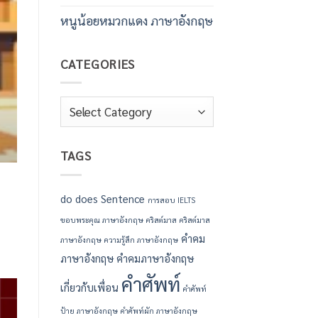
เหมาะสำหรับส่งให้เพื่อน ครอบครัว และเพื่อนร
หนูน้อยหมวกแดง ภาษาอังกฤษ
ปีใหม่เป็นประเพณีที่สำคัญในการแสดงความปร
สำคัญ หากคุณกำลังมองหาคําอวยพรปีใหม่ภาษา
บทความนี้รวบรวมคำอวยพรที่หลากหลาย พร
CATEGORIES
ชัดเจน เพื่อให้คุณสามารถนำไปใช้ได้ทันทีในท
แบบสั้นๆ [...
Categories
CONTINUE READI
TAGS
do
does
Sentence
การสอบ IELTS
ขอบพระคุณ ภาษาอังกฤษ
คริสต์มาส
คริสต์มาส
คำคม
ภาษาอังกฤษ
ความรู้สึก ภาษาอังกฤษ
ภาษาอังกฤษ
คำคมภาษาอังกฤษ
คำศัพท์
เกี่ยวกับเพื่อน
คำศัพท์
ป้าย ภาษาอังกฤษ
คำศัพท์ผัก ภาษาอังกฤษ