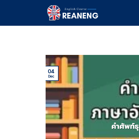
Skip
to
content
04
Dec
คำ
คําศัพท์ธ