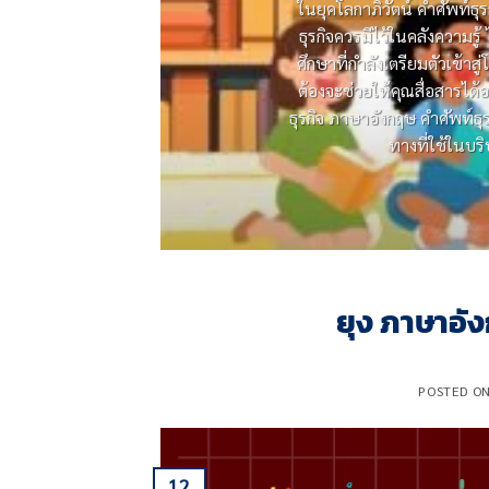
ในยุคโลกาภิวัตน์ คําศัพท์
ธุรกิจควรมีไว้ในคลังความร
ศึกษาที่กําลังเตรียมตัวเข้าส
ต้องจะช่วยให้คุณสื่อสารได้อ
ธุรกิจ ภาษาอังกฤษ คําศัพท์ธุ
ทางที่ใช้ในบร
ยุง ภาษาอั
POSTED O
12