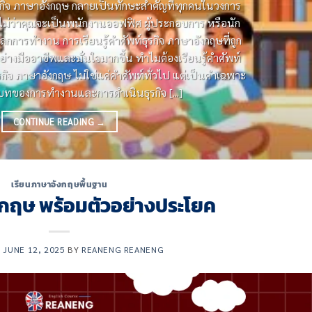
ธุรกิจ ภาษาอังกฤษ กลายเป็นทักษะสําคัญที่ทุกคนในวงการ
ู้ ไม่ว่าคุณจะเป็นพนักงานออฟฟิศ ผู้ประกอบการ หรือนัก
ู่โลกการทํางาน การเรียนรู้คําศัพท์ธุรกิจ ภาษาอังกฤษที่ถูก
ย่างมืออาชีพและมั่นใจมากขึ้น ทําไมต้องเรียนรู้คําศัพท์
รกิจ ภาษาอังกฤษ ไม่ใช่แค่คําศัพท์ทั่วไป แต่เป็นคําเฉพาะ
ิบทของการทํางานและการดําเนินธุรกิจ [...]
CONTINUE READING
→
เรียนภาษาอังกฤษพื้นฐาน
งกฤษ พร้อมตัวอย่างประโยค
N
JUNE 12, 2025
BY
REANENG REANENG