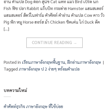
อ่าน คำแปล Dog ด็อก สุนัข Cat แคท แมว Bird เบิร์ด นก
Fish ฟิช ปลา Rabbit แร็บบิท กระต่าย Hamster แฮมสเตอร์
แฮมสเตอร์ สัตว์ในฟาร์ม คำศัพท์ คำอ่าน คำแปล Cow คาว วัว
Pig พิก หมู Horse ฮอร์ส ม้า Chicken ชิคเค่น ไก่ Duck ดัค
[…]
CONTINUE READING
→
Posted in
เรียนภาษาอังกฤษพื้นฐาน
,
ฝึกอ่านภาษาอังกฤษ
|
Tagged
ภาษาอังกฤษ ป 2 ง่ายๆ พร้อมคำแปล
บทความใหม่
คําศัพท์ธุรกิจ ภาษาอังกฤษ ที่ใช้บ่อย