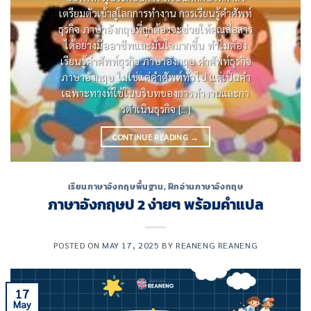
เตรียมตัวเข้าสู่โลกการทํางาน การเรียนรู้คําศัพท์
ธุรกิจ ภาษาอังกฤษที่ถูกต้องจะช่วยให้คุณสื่อสาร
ได้อย่างมืออาชีพและมั่นใจมากขึ้น ทําไมต้อง
เรียนรู้คําศัพท์ธุรกิจ ภาษาอังกฤษ คําศัพท์ธุรกิจ
ภาษาอังกฤษ ไม่ใช่แค่คําศัพท์ทั่วไป แต่เป็นคํา
เฉพาะทางที่ใช้ในบริบทของการทํางานและกา
รดําเนินธุรกิจ [...]
CONTINUE READING
→
เรียนภาษาอังกฤษพื้นฐาน
,
ฝึกอ่านภาษาอังกฤษ
ภาษาอังกฤษป 2 ง่ายๆ พร้อมคำแปล
POSTED ON
MAY 17, 2025
BY
REANENG REANENG
17
May