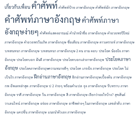
คำศัพท์
เกี่ยวกับเพื่อน
คำศัพท์ป้าย ภาษาอังกฤษ
คำศัพท์ผัก ภาษาอังกฤษ
คำศัพท์ภาษาอังกฤษ
คำศัพท์ภาษา
อังกฤษง่ายๆ
คำศัพท์แสดงอารมณ์
คํานําหน้าชื่อ ภาษาอังกฤษ
คําอวยพรปีใหม่
ภาษาอังกฤษ
คําอวยพรวันเกิด ภาษาอังกฤษ
ชื่อเดือน ภาษาอังกฤษ
ดาวเคราะห์ ภาษาอังกฤษ
บทสนทนา ภาษาอังกฤษ
บทสนทนา ภาษาอังกฤษ 2 คน ถาม ตอบ
ประโยค น้อยใจ ภาษา
ประโยคภาษา
อังกฤษ
ประโยคบอก ฝันดี ภาษาอังกฤษ
ประโยคบอกเล่าภาษาอังกฤษ
อังกฤษ
ประโยคภาษาอังกฤษความหมายดีๆ
ประโยค เกรงใจ ภาษาอังกฤษ
ประโยค ไม่
ฝึกอ่านภาษาอังกฤษ
เป็นไร ภาษาอังกฤษ
ฝึกอ่านภาษาอังกฤษเบื้องต้น
ภาษาอังกฤษ
กพ อัพเดทล่าสุด
ภาษาอังกฤษ ป 2 ง่ายๆ พร้อมคำแปล
ยุง ภาษาอังกฤษ
รับทราบ ภาษา
อังกฤษ
ราศี ภาษาอังกฤษ
วัน ภาษาอังกฤษ
สี ภาษาอังกฤษ เรียกว่าอะไรบ้าง?
สุขสันต์
วาเลนไทน์ ภาษาอังกฤษ
อร่อย ภาษาอังกฤษ
อาชีพต่างๆ ในภาษาอังกฤษ
เลขลำดับ ภาษา
อังกฤษ
แคปชั่น ภาษาอังกฤษ
แนะนําตัวเอง ภาษาอังกฤษ