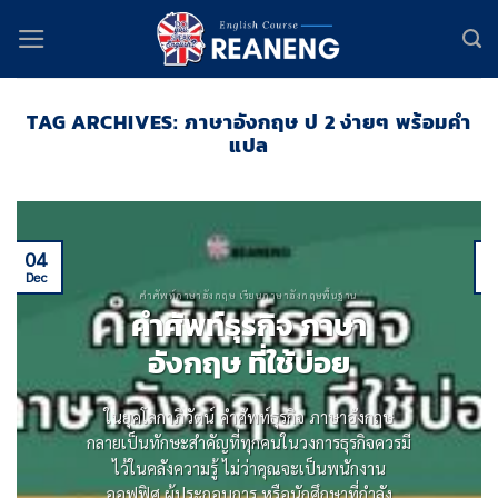
Skip
to
content
TAG ARCHIVES:
ภาษาอังกฤษ ป 2 ง่ายๆ พร้อมคำ
แปล
04
Dec
D
คำศัพท์ภาษาอังกฤษ เรียนภาษาอังกฤษพื้นฐาน
คําศัพท์ธุรกิจ ภาษา
อังกฤษ ที่ใช้บ่อย
ในยุคโลกาภิวัตน์ คําศัพท์ธุรกิจ ภาษาอังกฤษ
กลายเป็นทักษะสําคัญที่ทุกคนในวงการธุรกิจควรมี
ไว้ในคลังความรู้ ไม่ว่าคุณจะเป็นพนักงาน
ออฟฟิศ ผู้ประกอบการ หรือนักศึกษาที่กําลัง