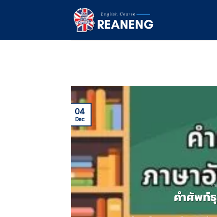
Skip
to
content
04
Dec
คำ
คําศัพท์ธ