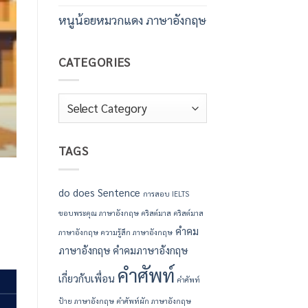
เหมาะสำหรับส่งให้เพื่อน ครอบครัว และเพื่อนร
หนูน้อยหมวกแดง ภาษาอังกฤษ
ปีใหม่เป็นประเพณีที่สำคัญในการแสดงความปร
สำคัญ หากคุณกำลังมองหาคําอวยพรปีใหม่ภาษา
บทความนี้รวบรวมคำอวยพรที่หลากหลาย พร
CATEGORIES
ชัดเจน เพื่อให้คุณสามารถนำไปใช้ได้ทันทีในท
แบบสั้นๆ [...
Categories
CONTINUE READI
TAGS
do
does
Sentence
การสอบ IELTS
ขอบพระคุณ ภาษาอังกฤษ
คริสต์มาส
คริสต์มาส
คำคม
ภาษาอังกฤษ
ความรู้สึก ภาษาอังกฤษ
ภาษาอังกฤษ
คำคมภาษาอังกฤษ
คำศัพท์
เกี่ยวกับเพื่อน
คำศัพท์
ป้าย ภาษาอังกฤษ
คำศัพท์ผัก ภาษาอังกฤษ