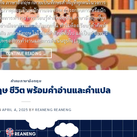
ธุรกิจ ภาษาอังกฤษ กลายเป็นทักษะสําคัญที่ทุกคนในวงการ
ู้ ไม่ว่าคุณจะเป็นพนักงานออฟฟิศ ผู้ประกอบการ หรือนัก
ู่โลกการทํางาน การเรียนรู้คําศัพท์ธุรกิจ ภาษาอังกฤษที่ถูก
ย่างมืออาชีพและมั่นใจมากขึ้น ทําไมต้องเรียนรู้คําศัพท์
รกิจ ภาษาอังกฤษ ไม่ใช่แค่คําศัพท์ทั่วไป แต่เป็นคําเฉพาะ
ิบทของการทํางานและการดําเนินธุรกิจ [...]
CONTINUE READING
→
คำคมภาษาอังกฤษ
ษ ชีวิต พร้อมคำอ่านและคำแปล
N
APRIL 4, 2025
BY
REANENG REANENG