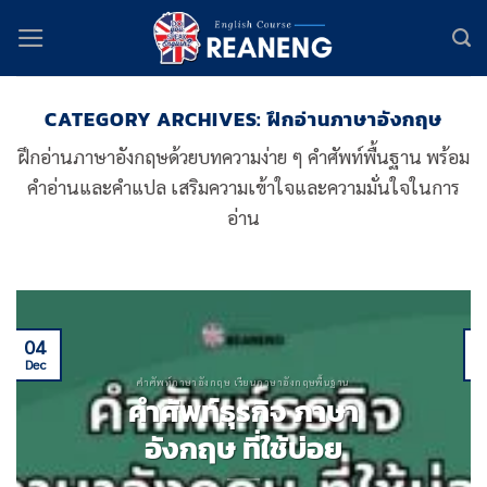
Skip
to
content
CATEGORY ARCHIVES:
ฝึกอ่านภาษาอังกฤษ
ฝึกอ่านภาษาอังกฤษด้วยบทความง่าย ๆ คำศัพท์พื้นฐาน พร้อม
คำอ่านและคำแปล เสริมความเข้าใจและความมั่นใจในการ
อ่าน
04
Dec
D
คำศัพท์ภาษาอังกฤษ เรียนภาษาอังกฤษพื้นฐาน
คําศัพท์ธุรกิจ ภาษา
อังกฤษ ที่ใช้บ่อย