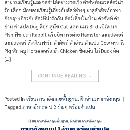
สามารถเรียนรู้และจดจำได้อย่างรวดเร็ว คำศัพท์หมวดสัตว์น่า
รัก เด็กๆ มักชอบเรียนรู้เกี่ยวกับสัตว์ต่างๆ มาดูคำศัพท์ภาษา
อังกฤษเกี่ยวกับสัตว์ที่น่ารักกัน สัตว์เลี้ยงในบ้าน คำศัพท์ คำ
อ่าน คำแปล Dog ด็อก สุนัข Cat แคท แมว Bird เบิร์ด นก
Fish ฟิช ปลา Rabbit แร็บบิท กระต่าย Hamster แฮมสเตอร์
แฮมสเตอร์ สัตว์ในฟาร์ม คำศัพท์ คำอ่าน คำแปล Cow คาว วัว
Pig พิก หมู Horse ฮอร์ส ม้า Chicken ชิคเค่น ไก่ Duck ดัค
[…]
CONTINUE READING
→
Posted in
เรียนภาษาอังกฤษพื้นฐาน
,
ฝึกอ่านภาษาอังกฤษ
|
Tagged
ภาษาอังกฤษ ป 2 ง่ายๆ พร้อมคำแปล
เรียนภาษาอังกฤษพื้นฐาน
,
ฝึกอ่านภาษาอังกฤษ
ภาษาอังกฤษป 1 ง่ายๆ พร้อมคำแปล