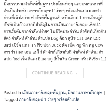
นี้จะรวบรวมคำศัพท์พื้นฐาน ประโยคง่ายๆ และบทสนทนาที่
จำเป็นสำหรับ ภาษาอังกฤษป 1ง่ายๆ พร้อมคำแปล และคำ
อ่านที่เข้าใจง่าย คำศัพท์พื้นฐานสำหรับเด็กป.1 การเรียนรู้คำ
ศัพท์เป็นก้าวแรกที่สำคัญในการเรียนภาษาอังกฤษ เด็กป.1
ควรเริ่มต้นจากคำศัพท์ง่ายๆ ในชีวิตประจำวัน คำศัพท์เกี่ยวกับ
สัตว์ คำศัพท์ คำอ่าน คำแปล Dog ด็อก สุนัข Cat แคท แมว
Bird เบิร์ด นก Fish ฟิช ปลา Duck ดัค เป็ด Pig พิก หมู Cow
คาว วัว Hen เฮน แม่ไก่ คำศัพท์เกี่ยวกับสี คำศัพท์ คำอ่าน คำ
แปล Red เร็ด สีแดง Blue บลู สีน้ำเงิน Green กรีน สีเขียว […]
CONTINUE READING
→
Posted in
เรียนภาษาอังกฤษพื้นฐาน
,
ฝึกอ่านภาษาอังกฤษ
|
Tagged
ภาษาอังกฤษป 1 ง่ายๆ พร้อมคำแปล