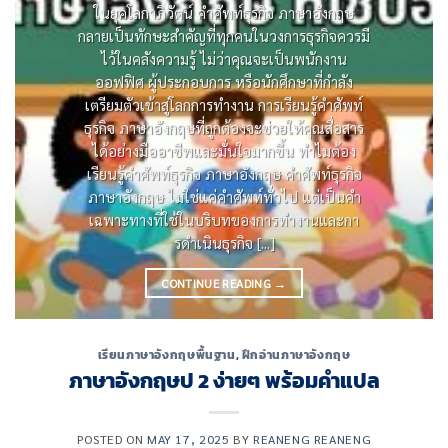
ในยุคโลกาภิวัตน์ คําศัพท์ธุรกิจ ภาษาอังกฤษ
กลายเป็นทักษะสําคัญที่ทุกคนในวงการธุรกิจควรมี
ไว้ในคลังความรู้ ไม่ว่าคุณจะเป็นพนักงาน
ออฟฟิศ ผู้ประกอบการ หรือนักศึกษาที่กําลัง
เตรียมตัวเข้าสู่โลกการทํางาน การเรียนรู้คําศัพท์
ธุรกิจ ภาษาอังกฤษที่ถูกต้องจะช่วยให้คุณสื่อสาร
ได้อย่างมืออาชีพและมั่นใจมากขึ้น ทําไมต้อง
เรียนรู้คําศัพท์ธุรกิจ ภาษาอังกฤษ คําศัพท์ธุรกิจ
ภาษาอังกฤษ ไม่ใช่แค่คําศัพท์ทั่วไป แต่เป็นคํา
เฉพาะทางที่ใช้ในบริบทของการทํางานและกา
รดําเนินธุรกิจ [...]
CONTINUE READING
→
เรียนภาษาอังกฤษพื้นฐาน
,
ฝึกอ่านภาษาอังกฤษ
ภาษาอังกฤษป 2 ง่ายๆ พร้อมคำแปล
POSTED ON
MAY 17, 2025
BY
REANENG REANENG