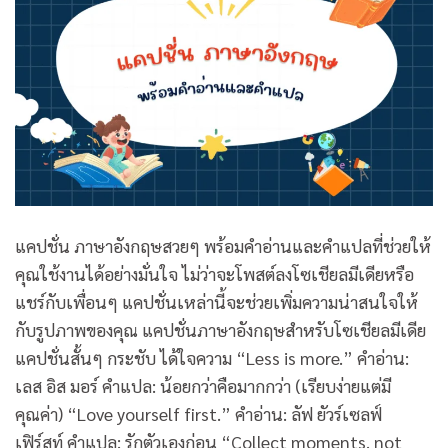
แคปชั่น ภาษาอังกฤษสวยๆ พร้อมคำอ่านและคำแปลที่ช่วยให้
คุณใช้งานได้อย่างมั่นใจ ไม่ว่าจะโพสต์ลงโซเชียลมีเดียหรือ
แชร์กับเพื่อนๆ แคปชั่นเหล่านี้จะช่วยเพิ่มความน่าสนใจให้
กับรูปภาพของคุณ แคปชั่นภาษาอังกฤษสำหรับโซเชียลมีเดีย
แคปชั่นสั้นๆ กระชับ ได้ใจความ “Less is more.” คำอ่าน:
เลส อิส มอร์ คำแปล: น้อยกว่าคือมากกว่า (เรียบง่ายแต่มี
คุณค่า) “Love yourself first.” คำอ่าน: ลัฟ ยัวร์เซลฟ์
เฟิร์สท์ คำแปล: รักตัวเองก่อน “Collect moments, not