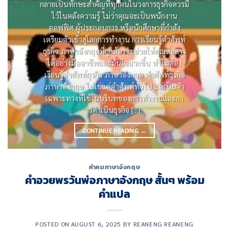
กลายเป็นทักษะสําคัญที่ทุกคนในวงการธุรกิจควรมี
ไว้ในคลังความรู้ ไม่ว่าคุณจะเป็นพนักงาน
ออฟฟิศ ผู้ประกอบการ หรือนักศึกษาที่กําลัง
เตรียมตัวเข้าสู่โลกการทํางาน การเรียนรู้คําศัพท์
ธุรกิจ ภาษาอังกฤษที่ถูกต้องจะช่วยให้คุณสื่อสาร
ได้อย่างมืออาชีพและมั่นใจมากขึ้น ทําไมต้อง
เรียนรู้คําศัพท์ธุรกิจ ภาษาอังกฤษ คําศัพท์ธุรกิจ
ภาษาอังกฤษ ไม่ใช่แค่คําศัพท์ทั่วไป แต่เป็นคํา
เฉพาะทางที่ใช้ในบริบทของการทํางานและกา
รดําเนินธุรกิจ [...]
CONTINUE READING
→
คำคมภาษาอังกฤษ
คําอวยพรวันพ่อภาษาอังกฤษ สั้นๆ พร้อม
คำแปล
POSTED ON
AUGUST 6, 2025
BY
REANENG REANENG