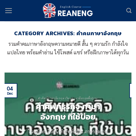
Skip
to
content
CATEGORY ARCHIVES:
คำคมภาษาอังกฤษ
รวมคำคมภาษาอังกฤษความหมายดี สั้น ๆ ความรัก กำลังใจ
แปลไทย พร้อมคำอ่าน ใช้โพสต์ แชร์ หรือฝึกภาษาได้ทุกวัน
04
Dec
D
คำศัพท์ภาษาอังกฤษ เรียนภาษาอังกฤษพื้นฐาน
คําศัพท์ธุรกิจ ภาษา
อังกฤษ ที่ใช้บ่อย
ในยุคโลกาภิวัตน์ คําศัพท์ธุรกิจ ภาษาอังกฤษ