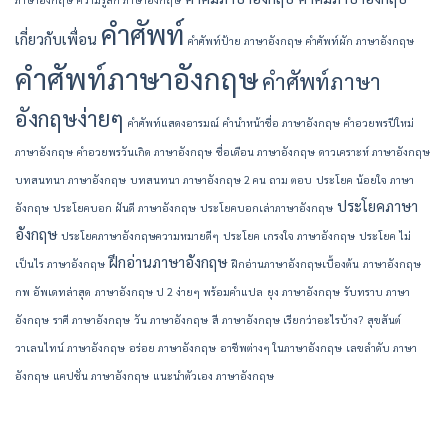
คำศัพท์
เกี่ยวกับเพื่อน
คำศัพท์ป้าย ภาษาอังกฤษ
คำศัพท์ผัก ภาษาอังกฤษ
คำศัพท์ภาษาอังกฤษ
คำศัพท์ภาษา
อังกฤษง่ายๆ
คำศัพท์แสดงอารมณ์
คํานําหน้าชื่อ ภาษาอังกฤษ
คําอวยพรปีใหม่
ภาษาอังกฤษ
คําอวยพรวันเกิด ภาษาอังกฤษ
ชื่อเดือน ภาษาอังกฤษ
ดาวเคราะห์ ภาษาอังกฤษ
บทสนทนา ภาษาอังกฤษ
บทสนทนา ภาษาอังกฤษ 2 คน ถาม ตอบ
ประโยค น้อยใจ ภาษา
ประโยคภาษา
อังกฤษ
ประโยคบอก ฝันดี ภาษาอังกฤษ
ประโยคบอกเล่าภาษาอังกฤษ
อังกฤษ
ประโยคภาษาอังกฤษความหมายดีๆ
ประโยค เกรงใจ ภาษาอังกฤษ
ประโยค ไม่
ฝึกอ่านภาษาอังกฤษ
เป็นไร ภาษาอังกฤษ
ฝึกอ่านภาษาอังกฤษเบื้องต้น
ภาษาอังกฤษ
กพ อัพเดทล่าสุด
ภาษาอังกฤษ ป 2 ง่ายๆ พร้อมคำแปล
ยุง ภาษาอังกฤษ
รับทราบ ภาษา
อังกฤษ
ราศี ภาษาอังกฤษ
วัน ภาษาอังกฤษ
สี ภาษาอังกฤษ เรียกว่าอะไรบ้าง?
สุขสันต์
วาเลนไทน์ ภาษาอังกฤษ
อร่อย ภาษาอังกฤษ
อาชีพต่างๆ ในภาษาอังกฤษ
เลขลำดับ ภาษา
อังกฤษ
แคปชั่น ภาษาอังกฤษ
แนะนําตัวเอง ภาษาอังกฤษ