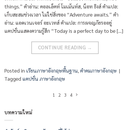
things.” คำอ่าน: คอลเล็คท์ โมเม้นท์ส, น็อท ธิงส์ คำแปล:
เก็บสะสมช่วงเวลา ไม่ใช่สิ่งของ “Adventure awaits.” คำ
อ่าน: แอดเวนเจอร์ อะเวทส์ คำแปล: การผจญภัยรออยู่
แคปชั่นแสดงความรู้สึก “Today is a perfect day to be […]
CONTINUE READING
→
Posted in
เรียนภาษาอังกฤษพื้นฐาน
,
คำคมภาษาอังกฤษ
|
Tagged
แคปชั่น ภาษาอังกฤษ
1
2
3
4
บทความใหม่