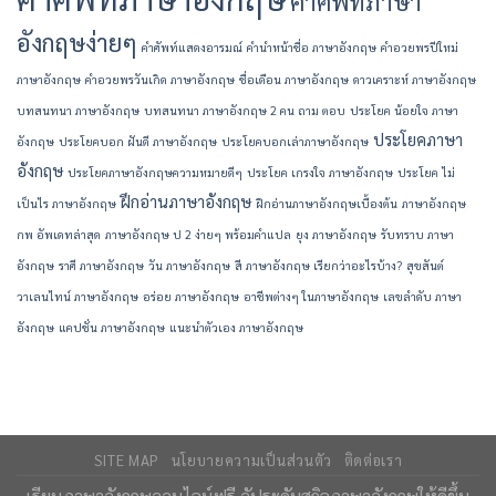
คำศัพท์ภาษา
อังกฤษง่ายๆ
คำศัพท์แสดงอารมณ์
คํานําหน้าชื่อ ภาษาอังกฤษ
คําอวยพรปีใหม่
ภาษาอังกฤษ
คําอวยพรวันเกิด ภาษาอังกฤษ
ชื่อเดือน ภาษาอังกฤษ
ดาวเคราะห์ ภาษาอังกฤษ
บทสนทนา ภาษาอังกฤษ
บทสนทนา ภาษาอังกฤษ 2 คน ถาม ตอบ
ประโยค น้อยใจ ภาษา
ประโยคภาษา
อังกฤษ
ประโยคบอก ฝันดี ภาษาอังกฤษ
ประโยคบอกเล่าภาษาอังกฤษ
อังกฤษ
ประโยคภาษาอังกฤษความหมายดีๆ
ประโยค เกรงใจ ภาษาอังกฤษ
ประโยค ไม่
ฝึกอ่านภาษาอังกฤษ
เป็นไร ภาษาอังกฤษ
ฝึกอ่านภาษาอังกฤษเบื้องต้น
ภาษาอังกฤษ
กพ อัพเดทล่าสุด
ภาษาอังกฤษ ป 2 ง่ายๆ พร้อมคำแปล
ยุง ภาษาอังกฤษ
รับทราบ ภาษา
อังกฤษ
ราศี ภาษาอังกฤษ
วัน ภาษาอังกฤษ
สี ภาษาอังกฤษ เรียกว่าอะไรบ้าง?
สุขสันต์
วาเลนไทน์ ภาษาอังกฤษ
อร่อย ภาษาอังกฤษ
อาชีพต่างๆ ในภาษาอังกฤษ
เลขลำดับ ภาษา
อังกฤษ
แคปชั่น ภาษาอังกฤษ
แนะนําตัวเอง ภาษาอังกฤษ
SITE MAP
นโยบายความเป็นส่วนตัว
ติดต่อเรา
เรียนภาษาอังกฤษออนไลน์ฟรี
อัประดับสกิลภาษาอังกฤษให้ดีขึ้น