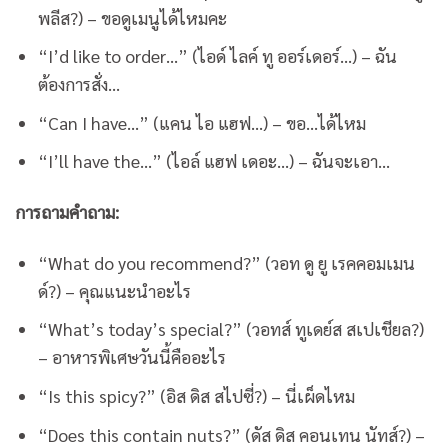
พลีส?) – ขอดูเมนูได้ไหมคะ
“I’d like to order…” (ไอด์ ไลค์ ทู ออร์เดอร์…) – ฉัน
ต้องการสั่ง…
“Can I have…” (แคน ไอ แฮฟ…) – ขอ…ได้ไหม
“I’ll have the…” (ไอล์ แฮฟ เดอะ…) – ฉันจะเอา…
การถามคำถาม:
“What do you recommend?” (วอท ดู ยู เรคคอมเมน
ด์?) – คุณแนะนำอะไร
“What’s today’s special?” (วอทส์ ทูเดย์ส สเปเชียล?)
– อาหารพิเศษวันนี้คืออะไร
“Is this spicy?” (อิส ดิส สไปซี่?) – นี่เผ็ดไหม
“Does this contain nuts?” (ดัส ดิส คอนเทน นัทส์?) –