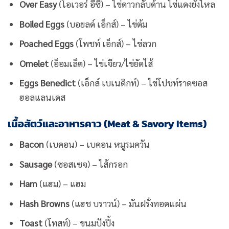
Over Easy
(โอเวอร์ อีซี่) – ไข่ดาวกลับด้าน ไข่แดงยังไหล
Boiled Eggs
(บอยลด์ เอ็กส์) – ไข่ต้ม
Poached Eggs
(โพชท์ เอ็กส์) – ไข่ลวก
Omelet
(อ็อมเล็ต) – ไข่เจียว/ไข่ยัดไส้
Eggs Benedict
(เอ็กส์ เบเนดิกท์) – ไข่โปชท์ราดซอส
ฮอลแลนเดส
เนื้อสัตว์และอาหารคาว (Meat & Savory Items)
Bacon
(เบคอน) – เบคอน หมูรมควัน
Sausage
(ซอสเซจ) – ไส้กรอก
Ham
(แฮม) – แฮม
Hash Browns
(แฮช บราวน์) – มันฝรั่งทอดแผ่น
Toast
(โทสท์) – ขนมปังปิ้ง