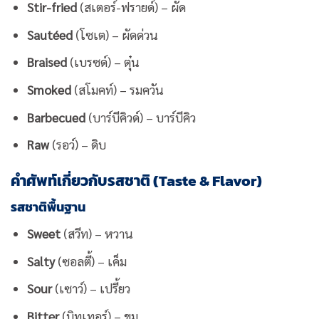
Stir-fried
(สเตอร์-ฟรายด์) – ผัด
Sautéed
(โซเต) – ผัดด่วน
Braised
(เบรซด์) – ตุ๋น
Smoked
(สโมคท์) – รมควัน
Barbecued
(บาร์บีคิวด์) – บาร์บีคิว
Raw
(รอว์) – ดิบ
คำศัพท์เกี่ยวกับรสชาติ (Taste & Flavor)
รสชาติพื้นฐาน
Sweet
(สวีท) – หวาน
Salty
(ซอลตี้) – เค็ม
Sour
(เซาว์) – เปรี้ยว
Bitter
(บิทเทอร์) – ขม