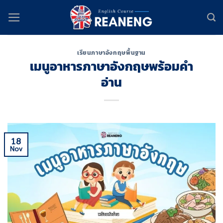
Skip
to
content
เรียนภาษาอังกฤษพื้นฐาน
เมนูอาหารภาษาอังกฤษพร้อมคํา
อ่าน
18
Nov