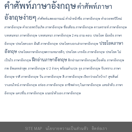
คำศัพท์ภาษาอังกฤษ
คำศัพท์ภาษา
อังกฤษง่ายๆ
คำศัพท์แสดงอารมณ์
คํานําหน้าชื่อ ภาษาอังกฤษ
คําอวยพรปีใหม่
ภาษาอังกฤษ
คําอวยพรวันเกิด ภาษาอังกฤษ
ชื่อเดือน ภาษาอังกฤษ
ดาวเคราะห์ ภาษาอังกฤษ
บทสนทนา ภาษาอังกฤษ
บทสนทนา ภาษาอังกฤษ 2 คน ถาม ตอบ
ประโยค น้อยใจ ภาษา
ประโยคภาษา
อังกฤษ
ประโยคบอก ฝันดี ภาษาอังกฤษ
ประโยคบอกเล่าภาษาอังกฤษ
อังกฤษ
ประโยคภาษาอังกฤษความหมายดีๆ
ประโยค เกรงใจ ภาษาอังกฤษ
ประโยค ไม่
ฝึกอ่านภาษาอังกฤษ
เป็นไร ภาษาอังกฤษ
ฝึกอ่านภาษาอังกฤษเบื้องต้น
ภาษาอังกฤษ
กพ อัพเดทล่าสุด
ภาษาอังกฤษ ป 2 ง่ายๆ พร้อมคำแปล
ยุง ภาษาอังกฤษ
รับทราบ ภาษา
อังกฤษ
ราศี ภาษาอังกฤษ
วัน ภาษาอังกฤษ
สี ภาษาอังกฤษ เรียกว่าอะไรบ้าง?
สุขสันต์
วาเลนไทน์ ภาษาอังกฤษ
อร่อย ภาษาอังกฤษ
อาชีพต่างๆ ในภาษาอังกฤษ
เลขลำดับ ภาษา
อังกฤษ
แคปชั่น ภาษาอังกฤษ
แนะนําตัวเอง ภาษาอังกฤษ
SITE MAP
นโยบายความเป็นส่วนตัว
ติดต่อเรา