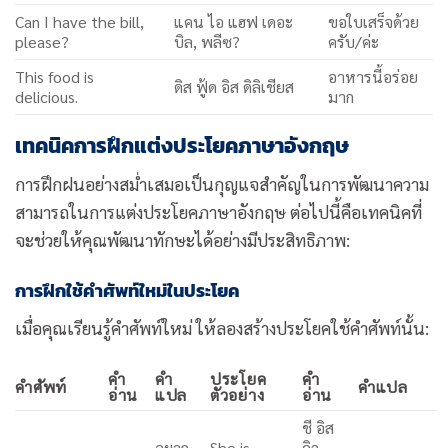
Can I have the bill,
แคน ไอ แฮฟ เดอะ
ขอใบเสร็จด้วย
please?
บิล, พลีซ?
ครับ/ค่ะ
This food is
อาหารนี้อร่อย
ดิส ฟู้ด อิส ดิลิเชียส
delicious.
มาก
เทคนิคการฝึกแต่งประโยคภาษาอังกฤษ
การฝึกฝนอย่างสม่ำเสมอเป็นกุญแจสำคัญในการพัฒนาความ
สามารถในการแต่งประโยคภาษาอังกฤษ ต่อไปนี้คือเทคนิคที่
จะช่วยให้คุณพัฒนาทักษะได้อย่างมีประสิทธิภาพ:
การฝึกใช้คำศัพท์ใหม่ในประโยค
เมื่อคุณเรียนรู้คำศัพท์ใหม่ ให้ลองสร้างประโยคใช้คำศัพท์นั้น:
คำ
คำ
ประโยค
คำ
คำศัพท์
คำแปล
อ่าน
แปล
ตัวอย่าง
อ่าน
ชี อิส
อยาก
She is
คิว