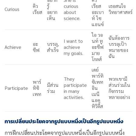
คิว
รู้
curious
เรียส
เธอสนใจ
Curious
เรียส
อยาก
about
อะเบา
วิทยาศาสตร์
เห็น
science.
ท์ ไซ
แอนซ์
ไอ วอ
ฉันต้องการ
I want to
นท์ ทู
อะ
บรรลุ,
บรรลุเป้า
Achieve
achieve
อะชีฟ
ชีฟ
สำเร็จ
หมายของ
my goals.
มาย
ฉัน
โกลส์
เดย์
พาร์ทิ
They
พวกเขามี
พาร์
ซิเพท
มีส่วน
participate
ส่วนร่วมใน
Participate
ทิซิ
อิน
ร่วม
in many
กิจกรรม
เพท
เมนี
activities.
หลายอย่าง
แอค
ทิวิตี้ส
การเปลี่ยนประโยคจากรูปแบบหนึ่งเป็นอีกรูปแบบหนึ่ง
การฝึกเปลี่ยนประโยคจากรูปแบบหนึ่งเป็นอีกรูปแบบหนึ่ง