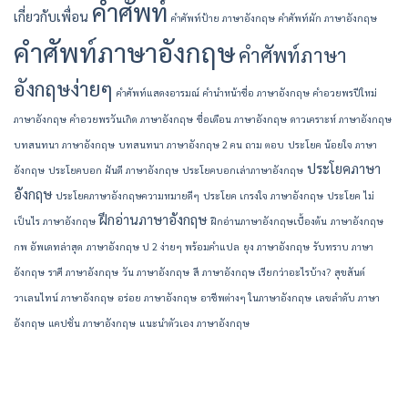
คำศัพท์
เกี่ยวกับเพื่อน
คำศัพท์ป้าย ภาษาอังกฤษ
คำศัพท์ผัก ภาษาอังกฤษ
คำศัพท์ภาษาอังกฤษ
คำศัพท์ภาษา
อังกฤษง่ายๆ
คำศัพท์แสดงอารมณ์
คํานําหน้าชื่อ ภาษาอังกฤษ
คําอวยพรปีใหม่
ภาษาอังกฤษ
คําอวยพรวันเกิด ภาษาอังกฤษ
ชื่อเดือน ภาษาอังกฤษ
ดาวเคราะห์ ภาษาอังกฤษ
บทสนทนา ภาษาอังกฤษ
บทสนทนา ภาษาอังกฤษ 2 คน ถาม ตอบ
ประโยค น้อยใจ ภาษา
ประโยคภาษา
อังกฤษ
ประโยคบอก ฝันดี ภาษาอังกฤษ
ประโยคบอกเล่าภาษาอังกฤษ
อังกฤษ
ประโยคภาษาอังกฤษความหมายดีๆ
ประโยค เกรงใจ ภาษาอังกฤษ
ประโยค ไม่
ฝึกอ่านภาษาอังกฤษ
เป็นไร ภาษาอังกฤษ
ฝึกอ่านภาษาอังกฤษเบื้องต้น
ภาษาอังกฤษ
กพ อัพเดทล่าสุด
ภาษาอังกฤษ ป 2 ง่ายๆ พร้อมคำแปล
ยุง ภาษาอังกฤษ
รับทราบ ภาษา
อังกฤษ
ราศี ภาษาอังกฤษ
วัน ภาษาอังกฤษ
สี ภาษาอังกฤษ เรียกว่าอะไรบ้าง?
สุขสันต์
วาเลนไทน์ ภาษาอังกฤษ
อร่อย ภาษาอังกฤษ
อาชีพต่างๆ ในภาษาอังกฤษ
เลขลำดับ ภาษา
อังกฤษ
แคปชั่น ภาษาอังกฤษ
แนะนําตัวเอง ภาษาอังกฤษ