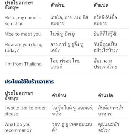
ประโยคภาษา
คำอ่าน
คำแปล
อังกฤษ
Hello, my name is
เฮลโล, มาย เนม อิส
สวัสดี ฉันชื่อ
Somchai.
สมชาย
สมชาย
Nice to meet you.
ไนซ์ ทู มีท ยู
ยินดีที่ได้รู้จัก
How are you doing
ฮาว อาร์ ยู ดูอิ้ง ทู
วันนี้คุณเป็น
today?
เดย์?
อย่างไรบ้าง?
ไอม ฟรอม ไทย
ฉันมาจาก
I’m from Thailand.
แลนด์
ประเทศไทย
ประโยคใช้ในร้านอาหาร
ประโยคภาษา
คำอ่าน
คำแปล
อังกฤษ
I would like to order,
ไอ วู้ด ไลค์ ทู ออเดอร์,
ฉันต้องการสั่ง
please.
พลีซ
อาหาร
What do you
วอท ดู ยู เรคคอมเมน
คุณแนะนำ
recommend?
ด์?
อะไร?