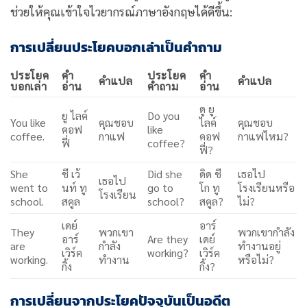
ช่วยให้คุณเข้าใจไวยากรณ์ภาษาอังกฤษได้ดีขึ้น:
การเปลี่ยนประโยคบอกเล่าเป็นคำถาม
ประโยค
คำ
ประโยค
คำ
คำแปล
คำแปล
บอกเล่า
อ่าน
คำถาม
อ่าน
ดู ยู
ยู ไลค์
Do you
You like
คุณชอบ
ไลค์
คุณชอบ
คอฟ
like
coffee.
กาแฟ
คอฟ
กาแฟไหม?
ฟี่
coffee?
ฟี่?
She
ชี เว้
Did she
ดิด ชี
เธอไป
เธอไป
went to
นท์ ทู
go to
โก ทู
โรงเรียนหรือ
โรงเรียน
school.
สคูล
school?
สคูล?
ไม่?
เดย์
อาร์
They
พวกเขา
พวกเขากำลัง
อาร์
Are they
เดย์
are
กำลัง
ทำงานอยู่
เวิร์ค
working?
เวิร์ค
working.
ทำงาน
หรือไม่?
กิ้ง
กิ้ง?
การเปลี่ยนจากประโยคปัจจุบันเป็นอดีต