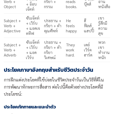
Verb +
กริยา +
reads
อ่าน
+ อ็อบ
บุ๊คส์
Object
กรรม
books.
หนังสือ
เจ็คท์
ซับเจ็คท์
เขา
Subject +
ประธาน +
He
ฮี
+ เวิร์บ
รู้สึกมี
Verb +
กริยา + คำ
feels
ฟีลส์
+ แอดเจ
ความ
Adjective
คุณศัพท์
happy.
แฮปปี้
คทีฟ
สุข
ซับเจ็คท์
ประธาน +
พวก
Subject +
They
เดย์
+ เวิร์บ
กริยา + คำ
เขา
Verb +
work
เวิร์ค
+ แอด
กริยา
ทำงาน
Adverb
hard.
ฮาร์ด
เวิร์บ
วิเศษณ์
หนัก
ประโยคภาษาอังกฤษสำหรับชีวิตประจำวัน
การฝึกแต่งประโยคที่ใช้บ่อยในชีวิตประจำวันเป็นวิธีที่ดีใน
การพัฒนาทักษะการสื่อสาร ต่อไปนี้คือตัวอย่างประโยคที่มี
ประโยชน์:
ประโยคทักทายและแนะนำตัว