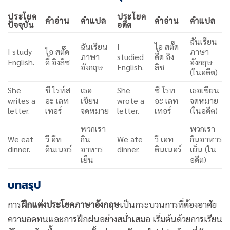
ประโยค
ประโยค
คำอ่าน
คำแปล
คำอ่าน
คำแปล
ปัจจุบัน
อดีต
ฉันเรียน
ฉันเรียน
I
ไอ สตั๊ด
I study
ไอ สตั๊ด
ภาษา
ภาษา
studied
ดี้ด อิง
English.
ดี้ อิงลิช
อังกฤษ
อังกฤษ
English.
ลิช
(ในอดีต)
She
ชี ไรท์ส
เธอ
She
ชี โรท
เธอเขียน
writes a
อะ เลท
เขียน
wrote a
อะ เลท
จดหมาย
letter.
เทอร์
จดหมาย
letter.
เทอร์
(ในอดีต)
พวกเรา
พวกเรา
We eat
วี อีท
กิน
We ate
วี เอท
กินอาหาร
dinner.
ดินเนอร์
อาหาร
dinner.
ดินเนอร์
เย็น (ใน
เย็น
อดีต)
บทสรุป
การ
ฝึกแต่งประโยคภาษาอังกฤษ
เป็นกระบวนการที่ต้องอาศัย
ความอดทนและการฝึกฝนอย่างสม่ำเสมอ เริ่มต้นด้วยการเรียน