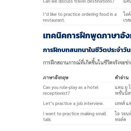
Can we discuss travel destinations?
แคน 
I’d like to practice ordering food in a
ไอด์
restaurant.
เรส
เทคนิคการฝึกพูดภาษาอัง
การฝึกบทสนทนาในชีวิตประจำวัน
การฝึกสถานการณ์ที่เกิดขึ้นในชีวิตจริงจะช่ว
ภาษาอังกฤษ
คำอ่าน
Can you role-play as a hotel
แคน ยู 
receptionist?
พชั่นนิส
Let’s practice a job interview.
เลทส์ แพ
I want to practice making small
ไอ วอนท
talk.
ทอล์ค