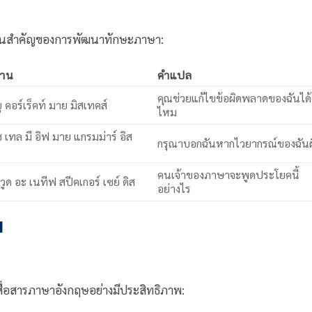
่วนสำคัญของการพัฒนาทักษะภาษา:
่าน
คำแปล
คุณช่วยแก้ไขข้อผิดพลาดของฉันได้
ยู คอร์เร็คท์ มาย มิสเทคส์
ไหม
 เทล มี อิฟ มาย แกรมม่าร์ อิส
กรุณาบอกฉันหากไวยากรณ์ของฉันผ
คนเจ้าของภาษาจะพูดประโยคนี้
วูด อะ เนทีฟ สปีคเกอร์ เซย์ ดิส
อย่างไร
น
สื่อสารภาษาอังกฤษอย่างมีประสิทธิภาพ: