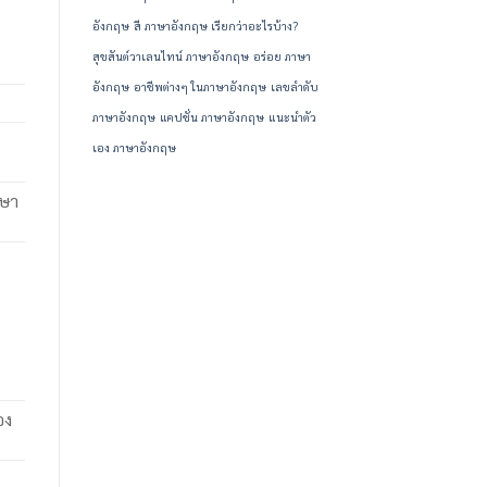
อังกฤษ
สี ภาษาอังกฤษ เรียกว่าอะไรบ้าง?
สุขสันต์วาเลนไทน์ ภาษาอังกฤษ
อร่อย ภาษา
อังกฤษ
อาชีพต่างๆ ในภาษาอังกฤษ
เลขลำดับ
ภาษาอังกฤษ
แคปชั่น ภาษาอังกฤษ
แนะนําตัว
เอง ภาษาอังกฤษ
าษา
อง