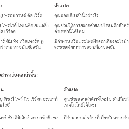
าน
คำแปล
 ยู พรอนาวนซ์ ดิส เวิร์ด
คุณออกเสียงคำนี้อย่างไร
ู โพรไวด์ โฟเนติค สเปลลิ่ง
คุณช่วยให้การสะกดคำแบบโฟเนติกสำหร
ีส เวิร์ดส
คำเหล่านี้ได้ไหม
ร์ ซัม ทัง ทวิสเทอร์ส ทู
มีคำผวนหรือประโยคฝึกออกเสียงอะไรบ้าง
ูฟ มาย พรอนันซิเอชั่น
จะช่วยพัฒนาการออกเสียงของฉัน
อสารคล่องแคล่วขึ้น:
าน
คำแปล
ู ทีช มี ไฟว์ นิว เวิร์ดส อะเบาท์
คุณช่วยสอนคำศัพท์ใหม่ 5 คำเกี่ยวก
นโลจี
เทคโนโลยีได้ไหม
าร์ ซัม อิดิเอิมส์ อะเบาท์ ซักเซส
มีสำนวนอะไรบ้างที่เกี่ยวกับความสำเ