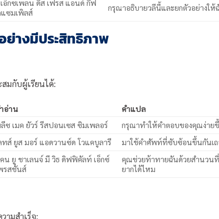
 เอ็กซเพลน ดิส เฟรส แอนด์ กีฟ
กรุณาอธิบายวลีนี้และยกตัวอย่างให้ฉ
็กแซมเพิลส์
อย่างมีประสิทธิภาพ
กับผู้เรียนได้:
ำอ่าน
คำแปล
ลีซ เมค ยัวร์ รีสปอนเซส ซิมเพลอร์
กรุณาทำให้คำตอบของคุณง่ายขึ
ลทส์ ยูส มอร์ แอดวานซ์ด โวแคบูลารี
มาใช้คำศัพท์ที่ซับซ้อนขึ้นกันเ
คน ยู ชาเลนจ์ มี วิธ ดิฟฟิคัลท์ เอ็กซ์
คุณช่วยท้าทายฉันด้วยสำนวนที
พรสชั่นส์
ยากได้ไหม
ความสำเร็จ: