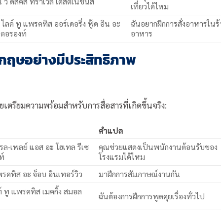
วี ดิสคัส ทราเวล เดสติเนชั่นส์
เที่ยวได้ไหม
 ไลค์ ทู แพรคทิส ออร์เดอริ่ง ฟู้ด อิน อะ
ฉันอยากฝึกการสั่งอาหารในร
เตอรองท์
อาหาร
กฤษอย่างมีประสิทธิภาพ
ยเตรียมความพร้อมสำหรับการสื่อสารที่เกิดขึ้นจริง:
คำแปล
โรล-เพลย์ แอส อะ โฮเทล รีเซ
คุณช่วยแสดงเป็นพนักงานต้อนรับของ
ท์
โรงแรมได้ไหม
รคทิส อะ จ็อบ อินเทอร์วิว
มาฝึกการสัมภาษณ์งานกัน
์ ทู แพรคทิส เมคกิ้ง สมอล
ฉันต้องการฝึกการพูดคุยเรื่องทั่วไป