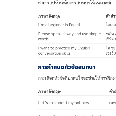
สามารถปรับระดับการสนทนาให้เหมาะสม:
ภาษาอังกฤษ
คำอ่
I’m a beginner in English.
ไอม อะ
Please speak slowly and use simple
พลีซ ส
words.
เวิร์ดส
I want to practice my English
ไอ วอ
conversation skills.
เวอร์เ
การกำหนดหัวข้อสนทนา
การเลือกหัวข้อที่น่าสนใจจะช่วยให้การฝึก
ภาษาอังกฤษ
คำอ
Let’s talk about my hobbies.
เลท