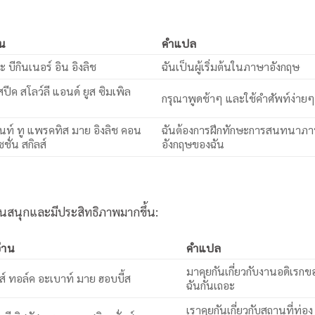
าน
คำแปล
 บีกินเนอร์ อิน อิงลิช
ฉันเป็นผู้เริ่มต้นในภาษาอังกฤษ
ปีค สโลว์ลี แอนด์ ยูส ซิมเพิล
กรุณาพูดช้าๆ และใช้คำศัพท์ง่ายๆ
นท์ ทู แพรคทิส มาย อิงลิช คอน
ฉันต้องการฝึกทักษะการสนทนาภ
ซชั่น สกิลส์
อังกฤษของฉัน
ฝนสนุกและมีประสิทธิภาพมากขึ้น:
่าน
คำแปล
มาคุยกันเกี่ยวกับงานอดิเรกข
ส์ ทอล์ค อะเบาท์ มาย ฮอบบี้ส
ฉันกันเถอะ
เราคุยกันเกี่ยวกับสถานที่ท่อง