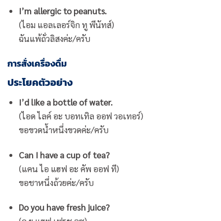
I’m allergic to peanuts.
(ไอม แอลเลอร์จิก ทู พีนัทส์)
ฉันแพ้ถั่วลิสงค่ะ/ครับ
การสั่งเครื่องดื่ม
ประโยคตัวอย่าง
I’d like a bottle of water.
(ไอด ไลค์ อะ บอทเทิล ออฟ วอเทอร์)
ขอขวดน้ำหนึ่งขวดค่ะ/ครับ
Can I have a cup of tea?
(แคน ไอ แฮฟ อะ คัพ ออฟ ที)
ขอชาหนึ่งถ้วยค่ะ/ครับ
Do you have fresh juice?
(ดู ยู แฮฟ เฟรช จูซ)