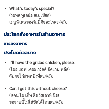
What’s today’s special?
(วอทส ทูเดย์ส สเปเชียล)
เมนูพิเศษของวันนี้คืออะไรคะ/ครับ
ประโยคสั่งอาหารในร้านอาหาร
การสั่งอาหาร
ประโยคตัวอย่าง
I’ll have the grilled chicken, please.
(ไอล แฮฟ เดอะ กริลด์ ชิคเกน พลีส)
ฉันขอไก่ย่างหนึ่งที่ค่ะ/ครับ
Can I get this without cheese?
(แคน ไอ เก็ท ดิส วิธเอาท์ ชีส)
ขอจานนี้ไม่ใส่ชีสได้ไหมคะ/ครับ