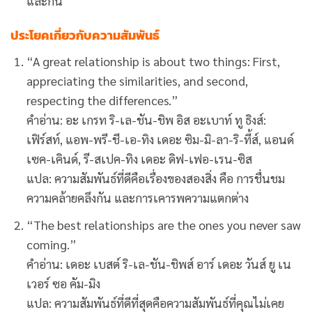
และกัน
ประโยคเกี่ยวกับความสัมพันธ์
“A great relationship is about two things: First,
appreciating the similarities, and second,
respecting the differences.”
คำอ่าน: อะ เกรท ริ-เล-ชัน-ชิพ อิส อะเบาท์ ทู ธิงส์:
เฟิร์สท์, แอพ-พรี-ชี-เอ-ทิง เดอะ ซิม-มิ-ลา-ริ-ที้ส์, แอนด์
เซค-เคินด์, รี-สเปค-ทิง เดอะ ดิฟ-เฟอ-เรน-ซิส
แปล: ความสัมพันธ์ที่ดีคือเรื่องของสองสิ่ง คือ การชื่นชม
ความคล้ายคลึงกัน และการเคารพความแตกต่าง
“The best relationships are the ones you never saw
coming.”
คำอ่าน: เดอะ เบสต์ ริ-เล-ชัน-ชิพส์ อาร์ เดอะ วันส์ ยู เน
เวอร์ ซอ คัม-มิง
แปล: ความสัมพันธ์ที่ดีที่สุดคือความสัมพันธ์ที่คุณไม่เคย