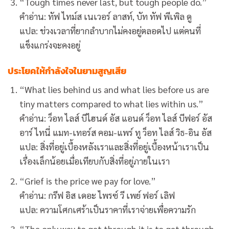
“Tough times never last, but tough people do.”
คำอ่าน: ทัฟ ไทม์ส เนเวอร์ ลาสท์, บัท ทัฟ พีเพิล ดู
แปล: ช่วงเวลาที่ยากลำบากไม่คงอยู่ตลอดไป แต่คนที่
แข็งแกร่งจะคงอยู่
ประโยคให้กำลังใจในยามสูญเสีย
“What lies behind us and what lies before us are
tiny matters compared to what lies within us.”
คำอ่าน: ว็อท ไลส์ บีไฮนด์ อัส แอนด์ ว็อท ไลส์ บีฟอร์ อัส
อาร์ ไทนี่ แมท-เทอร์ส คอม-แพร์ ทู ว็อท ไลส์ วิธ-อิน อัส
แปล: สิ่งที่อยู่เบื้องหลังเราและสิ่งที่อยู่เบื้องหน้าเราเป็น
เรื่องเล็กน้อยเมื่อเทียบกับสิ่งที่อยู่ภายในเรา
“Grief is the price we pay for love.”
คำอ่าน: กรีฟ อิส เดอะ ไพรซ์ วี เพย์ ฟอร์ เลิฟ
แปล: ความโศกเศร้าเป็นราคาที่เราจ่ายเพื่อความรัก
“The only way to get through it is to get through