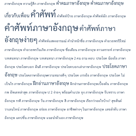
คำคมภาษาอังกฤษ
คำคมภาษาอังกฤษ
ภาษาอังกฤษ
ความรู้สึก ภาษาอังกฤษ
คำศัพท์
เกี่ยวกับเพื่อน
คำศัพท์ป้าย ภาษาอังกฤษ
คำศัพท์ผัก ภาษาอังกฤษ
คำศัพท์ภาษาอังกฤษ
คำศัพท์ภาษา
อังกฤษง่ายๆ
คำศัพท์แสดงอารมณ์
คํานําหน้าชื่อ ภาษาอังกฤษ
คําอวยพรปีใหม่
ภาษาอังกฤษ
คําอวยพรวันเกิด ภาษาอังกฤษ
ชื่อเดือน ภาษาอังกฤษ
ดาวเคราะห์ ภาษาอังกฤษ
บทสนทนา ภาษาอังกฤษ
บทสนทนา ภาษาอังกฤษ 2 คน ถาม ตอบ
ประโยค น้อยใจ ภาษา
ประโยคภาษา
อังกฤษ
ประโยคบอก ฝันดี ภาษาอังกฤษ
ประโยคบอกเล่าภาษาอังกฤษ
อังกฤษ
ประโยคภาษาอังกฤษความหมายดีๆ
ประโยค เกรงใจ ภาษาอังกฤษ
ประโยค ไม่
ฝึกอ่านภาษาอังกฤษ
เป็นไร ภาษาอังกฤษ
ฝึกอ่านภาษาอังกฤษเบื้องต้น
ภาษาอังกฤษ
กพ อัพเดทล่าสุด
ภาษาอังกฤษ ป 2 ง่ายๆ พร้อมคำแปล
ยุง ภาษาอังกฤษ
รับทราบ ภาษา
อังกฤษ
ราศี ภาษาอังกฤษ
วัน ภาษาอังกฤษ
สี ภาษาอังกฤษ เรียกว่าอะไรบ้าง?
สุขสันต์
วาเลนไทน์ ภาษาอังกฤษ
อร่อย ภาษาอังกฤษ
อาชีพต่างๆ ในภาษาอังกฤษ
เลขลำดับ ภาษา
อังกฤษ
แคปชั่น ภาษาอังกฤษ
แนะนําตัวเอง ภาษาอังกฤษ