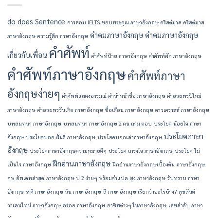
do
does
Sentence
การสอบ IELTS
ขอบพระคุณ ภาษาอังกฤษ
คริสต์มาส
คริสต์มาส
คำคมภาษาอังกฤษ
คำคมภาษาอังกฤษ
ภาษาอังกฤษ
ความรู้สึก ภาษาอังกฤษ
คำศัพท์
เกี่ยวกับเพื่อน
คำศัพท์ป้าย ภาษาอังกฤษ
คำศัพท์ผัก ภาษาอังกฤษ
คำศัพท์ภาษาอังกฤษ
คำศัพท์ภาษา
อังกฤษง่ายๆ
คำศัพท์แสดงอารมณ์
คํานําหน้าชื่อ ภาษาอังกฤษ
คําอวยพรปีใหม่
ภาษาอังกฤษ
คําอวยพรวันเกิด ภาษาอังกฤษ
ชื่อเดือน ภาษาอังกฤษ
ดาวเคราะห์ ภาษาอังกฤษ
บทสนทนา ภาษาอังกฤษ
บทสนทนา ภาษาอังกฤษ 2 คน ถาม ตอบ
ประโยค น้อยใจ ภาษา
ประโยคภาษา
อังกฤษ
ประโยคบอก ฝันดี ภาษาอังกฤษ
ประโยคบอกเล่าภาษาอังกฤษ
อังกฤษ
ประโยคภาษาอังกฤษความหมายดีๆ
ประโยค เกรงใจ ภาษาอังกฤษ
ประโยค ไม่
ฝึกอ่านภาษาอังกฤษ
เป็นไร ภาษาอังกฤษ
ฝึกอ่านภาษาอังกฤษเบื้องต้น
ภาษาอังกฤษ
กพ อัพเดทล่าสุด
ภาษาอังกฤษ ป 2 ง่ายๆ พร้อมคำแปล
ยุง ภาษาอังกฤษ
รับทราบ ภาษา
อังกฤษ
ราศี ภาษาอังกฤษ
วัน ภาษาอังกฤษ
สี ภาษาอังกฤษ เรียกว่าอะไรบ้าง?
สุขสันต์
วาเลนไทน์ ภาษาอังกฤษ
อร่อย ภาษาอังกฤษ
อาชีพต่างๆ ในภาษาอังกฤษ
เลขลำดับ ภาษา